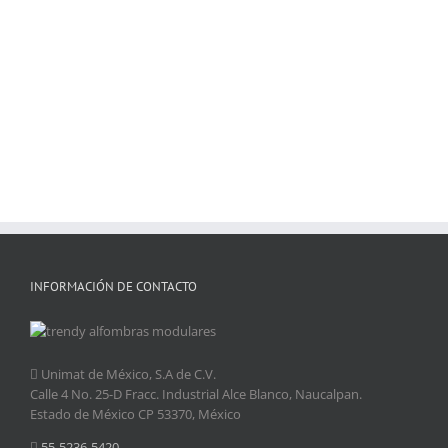
INFORMACIÓN DE CONTACTO
Unimat de México, S.A de C.V.
Calle 4 No. 25-D Fracc. Industrial Alce Blanco, Naucalpan.
Estado de México CP 53370, México
55-5236-5420