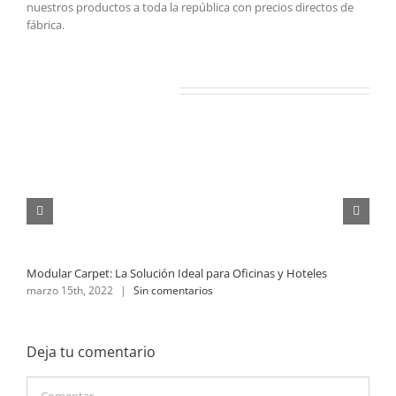
nuestros productos a toda la república con precios directos de
fábrica.
Artículos relacionados
V
f
Modular Carpet: La Solución Ideal para Oficinas y Hoteles
marzo 15th, 2022
|
Sin comentarios
Deja tu comentario
Comentar