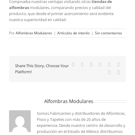
Comprueba nuestras ventajas visitando otras
tiendas de
alfombras
modulares, comparando precios y calidad del
producto, que desde el primer acercamiento será evidente
nuestra superioridad en calidad.
Por
Alfombras Modulares
|
Artículos de interés
|
Sin comentarios
Facebook
X
Reddit
LinkedIn
Tumblr
Pinteres
Share This Story, Choose Your
Platform!
Vk
Correo
electrón
Sobre el Autor:
Alfombras Modulares
Somos Fabricantes y distribuidores de Alfombras,
Pisos y Tapetes con más de 20 años de
experiencia. Desde nuestro centro de desarrollo y
producción en el Estado de México distribuimos