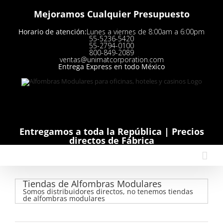
Saltar
Mejoramos Cualquier Presupuesto
al
contenido
Horario de atención:
Lunes a viernes de 8:00am a 6:00pm
55-5236-5420
55-2794-0100
800-849-2089
ventas@unimatcorporation.com
Entrega Express en todo México
Entregamos a toda la República |
Precios
directos de Fábrica
Tiendas de Alfombras Modulares
Somos distribuidores directos, no tenemos tiendas
de alfombras modulares