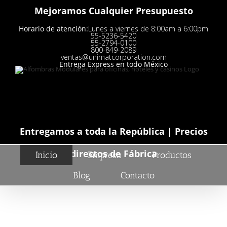
Saltar
Mejoramos Cualquier Presupuesto
al
contenido
Horario de atención:
Lunes a viernes de 8:00am a 6:00pm
55-5236-5420
55-2794-0100
800-849-2089
ventas@unimatcorporation.com
Entrega Express en todo México
Entregamos a toda la República |
Precios
directos de Fábrica
Inicio
Empresa
Productos
Blog
Contacto