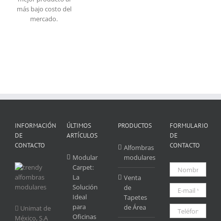
más bajo costo del
mercado.
INFORMACIÓN
ÚLTIMOS
PRODUCTOS
FORMULARIO
DE
ARTÍCULOS
DE
CONTACTO
CONTACTO
Alfombras
Modular
modulares
Carpet:
La
Venta
Solución
de
Ideal
Tapetes
para
de Área
Unimat de
Oficinas
México, S.A