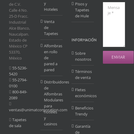
y
Pisos y
de C.V.
Hoteles
Tapetes
Calle 4 No.
de Hule
25-D Fracc.
Venta
Industrial
de
Alce Blanco,
Tapetes
Naucalpan.
Estado de
INFORMACIÓN
Alfombras
México CP
en rollo
53370,
Sobre
de
México
nosotros
pared a
55-5236-
pared
Términos
5420
de venta
55-2794-
Distribuidores
0100
de
Fletes
800-849-
Alfombras
económicos
2089
Modulares
para
Beneficios
ventas@unimatcorporation.com
hoteles
Trendy
y
Tapetes
casinos
de sala
Garantía
de