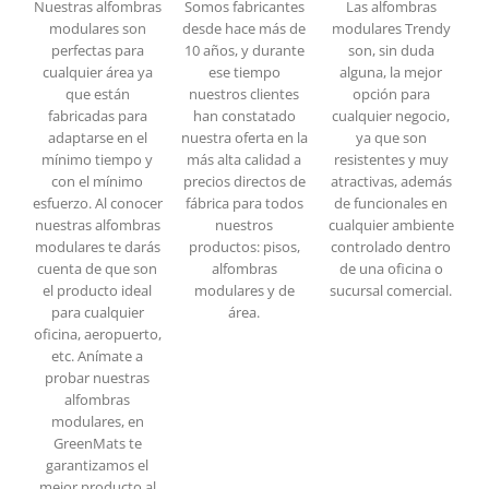
Nuestras alfombras
Somos fabricantes
Las alfombras
modulares son
desde hace más de
modulares Trendy
perfectas para
10 años, y durante
son, sin duda
cualquier área ya
ese tiempo
alguna, la mejor
que están
nuestros clientes
opción para
fabricadas para
han constatado
cualquier negocio,
adaptarse en el
nuestra oferta en la
ya que son
mínimo tiempo y
más alta calidad a
resistentes y muy
con el mínimo
precios directos de
atractivas, además
esfuerzo. Al conocer
fábrica para todos
de funcionales en
nuestras alfombras
nuestros
cualquier ambiente
modulares te darás
productos: pisos,
controlado dentro
cuenta de que son
alfombras
de una oficina o
el producto ideal
modulares y de
sucursal comercial.
para cualquier
área.
oficina, aeropuerto,
etc. Anímate a
probar nuestras
alfombras
modulares, en
GreenMats te
garantizamos el
mejor producto al