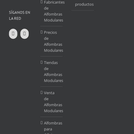
Fabricantes
productos
de
SÍGANOS EN
Alfombras
LA RED
Modulares
Precios
de
Alfombras
Modulares
Tiendas
de
Alfombras
Modulares
Venta
de
Alfombras
Modulares
Alfombras
para