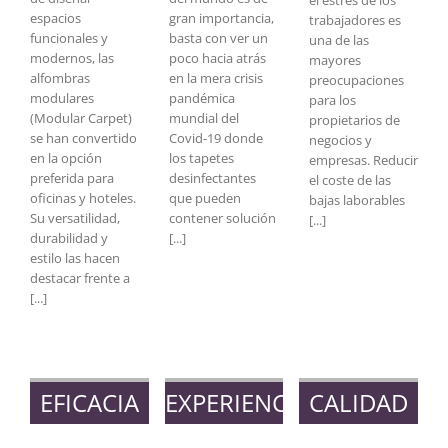
el estrés de los
espacios
gran importancia,
trabajadores es
funcionales y
basta con ver un
una de las
modernos, las
poco hacia atrás
mayores
alfombras
en la mera crisis
preocupaciones
modulares
pandémica
para los
(Modular Carpet)
mundial del
propietarios de
se han convertido
Covid-19 donde
negocios y
en la opción
los tapetes
empresas. Reducir
preferida para
desinfectantes
el coste de las
oficinas y hoteles.
que pueden
bajas laborables
Su versatilidad,
contener solución
[...]
durabilidad y
[...]
estilo las hacen
destacar frente a
[...]
EFICACIA
EXPERIENCIA
CALIDAD